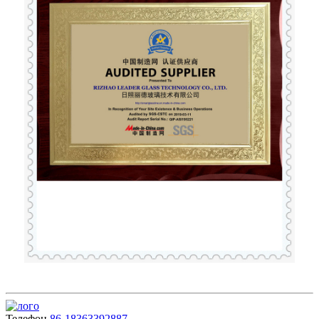
Телефон
86-18363392887