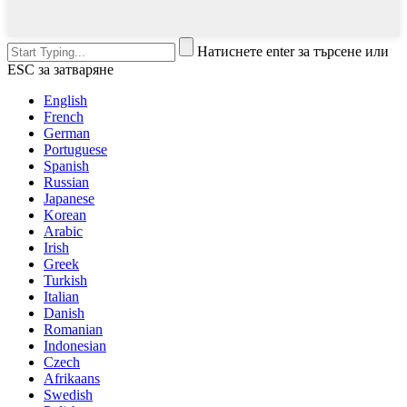
Натиснете enter за търсене или
ESC за затваряне
English
French
German
Portuguese
Spanish
Russian
Japanese
Korean
Arabic
Irish
Greek
Turkish
Italian
Danish
Romanian
Indonesian
Czech
Afrikaans
Swedish