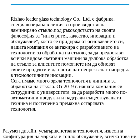
Rizhao leader glass technology Co., Ltd. е фабрика,
специализирана в линия за производство на
ламинирано стъкло.под ръководството на своята
философия за "интегритет, качество, иновации и
обслужване", която се придържа от основаването си,
нашата компания се ангажира с разработването на
технологии за обработка на стъкло, за да предостави
всички видове световни машини за дълбока обработка
на стъкло за клиентите помогнете им да обновят
своите продукти и да постигнат непрекъснат напредък
в технологичните иновации.
Сега имаме много зряла технология в линията за
обработка на стъкло. От 2019 г. нашата компания си
сътрудничи с университета, за да разработи много по-
автоматични продукти и надгради съществуващата
техника и постепенно премахна остарялата
технология.
Разумен дизайн, усъвършенствана технология, известна
конфигурация на марката и топло обслужване, всичко това ни