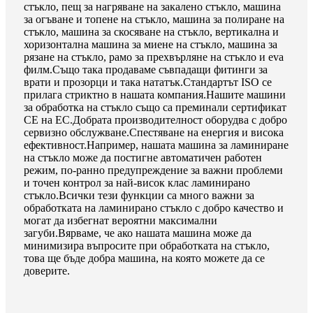
стъкло, пещ за нагряване на закалено стъкло, машина
за огъване и топене на стъкло, машина за полиране на
стъкло, машина за скосяване на стъкло, вертикална и
хоризонтална машина за миене на стъкло, машина за
рязане на стъкло, рамо за прехвърляне на стъкло и eva
филм.Също така продаваме съвпадащи фитинги за
врати и прозорци и така нататък.Стандартът ISO се
прилага стриктно в нашата компания.Нашите машини
за обработка на стъкло също са преминали сертификат
CE на ЕС.Добрата производителност оборудва с добро
сервизно обслужване.Спестяване на енергия и висока
ефективност.Например, нашата машина за ламиниране
на стъкло може да постигне автоматичен работен
режим, по-ранно предупреждение за важни проблеми
и точен контрол за най-висок клас ламинирано
стъкло.Всички тези функции са много важни за
обработката на ламинирано стъкло с добро качество и
могат да избегнат вероятни максимални
загуби.Вярваме, че ако нашата машина може да
минимизира въпросите при обработката на стъкло,
това ще бъде добра машина, на която можете да се
доверите.