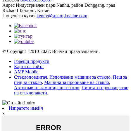
Адрес
Индустриален парк Nanhu, район Donggang, град
Rizhao Шандонг, Китай
Пощенска кутия
kenny@smartglassline.com
© Copyright - 2010-2022: Всички права запазени.
Горещи продукти
Карта на сайта
AMP Mobile
Стъклоповдигач
,
Използвани машини за стъкло
,
Пещ за
пещ за стъкло
,
Машина за пробиване на стъкло
,
Автоклав от ламинирано стъкло
,
Линия за производство
на стъклопакети
,
Изпратете имейл
x