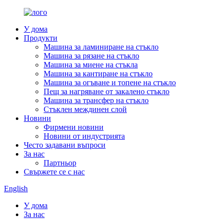
У дома
Продукти
Машина за ламиниране на стъкло
Машина за рязане на стъкло
Машина за миене на стъкла
Машина за кантиране на стъкло
Машина за огъване и топене на стъкло
Пещ за нагряване от закалено стъкло
Машина за трансфер на стъкло
Стъклен междинен слой
Новини
Фирмени новини
Новини от индустрията
Често задавани въпроси
За нас
Партньор
Свържете се с нас
English
У дома
За нас