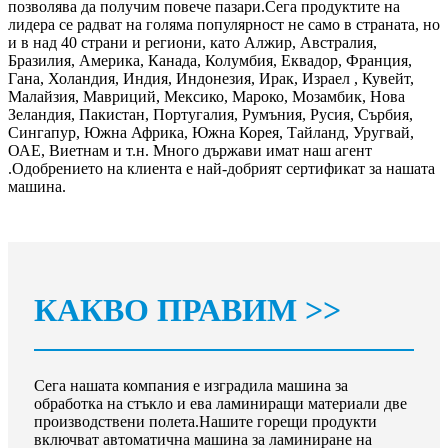
позволява да получим повече пазари.Сега продуктите на
лидера се радват на голяма популярност не само в страната, но
и в над 40 страни и региони, като Алжир, Австралия,
Бразилия, Америка, Канада, Колумбия, Еквадор, Франция,
Гана, Холандия, Индия, Индонезия, Ирак, Израел , Кувейт,
Малайзия, Мавриций, Мексико, Мароко, Мозамбик, Нова
Зеландия, Пакистан, Португалия, Румъния, Русия, Сърбия,
Сингапур, Южна Африка, Южна Корея, Тайланд, Уругвай,
ОАЕ, Виетнам и т.н. Много държави имат наш агент
.Одобрението на клиента е най-добрият сертификат за нашата
машина.
КАКВО ПРАВИМ >>
Сега нашата компания е изградила машина за
обработка на стъкло и ева ламиниращи материали две
производствени полета.Нашите горещи продукти
включват автоматична машина за ламиниране на