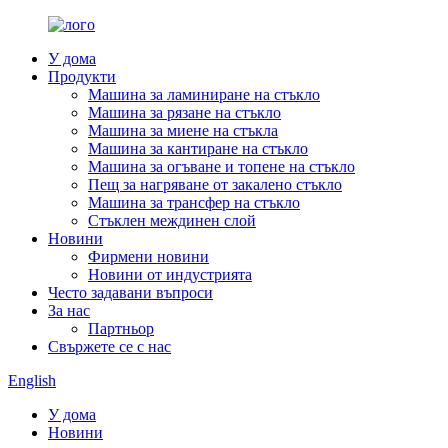
У дома
Продукти
Машина за ламиниране на стъкло
Машина за рязане на стъкло
Машина за миене на стъкла
Машина за кантиране на стъкло
Машина за огъване и топене на стъкло
Пещ за нагряване от закалено стъкло
Машина за трансфер на стъкло
Стъклен междинен слой
Новини
Фирмени новини
Новини от индустрията
Често задавани въпроси
За нас
Партньор
Свържете се с нас
English
У дома
Новини