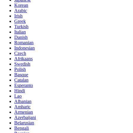
Korean
Arabic
Irish
Greek
Turkish
Italian
Danish
Romanian
Indonesian
Czech
Afrikaans
Swedish
Polish
Basque
Catalan
Esperanto
Hindi
Lao
Albanian
Amharic
Armenian
Azerbaijani
Belarusian
Bengali