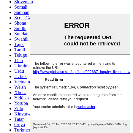
Slovenian
Somali
Samoan
Scots Gaelic
Shona
Sindhi
Sundanese
Swahili
Tajik
Tamil
Telugu
Thai
Ukrainian
Urdu
Uzbek
Vietnamese
Welsh
Xhosa
Yiddish
Yoruba
Zulu
Kinyarwanda
Tatar
Oriya
Turkmen