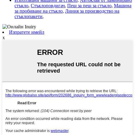
Използвани машини за стъкло
,
Автоклав от ламинирано
стъкло
,
Стъклоповдигач
,
Пещ за пещ за стъкло
,
Машина
за пробиване на стъкло
,
Линия за производство на
стъклопакети
,
Изпратете имейл
x