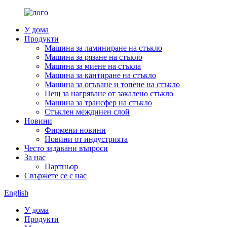
У дома
Продукти
Машина за ламиниране на стъкло
Машина за рязане на стъкло
Машина за миене на стъкла
Машина за кантиране на стъкло
Машина за огъване и топене на стъкло
Пещ за нагряване от закалено стъкло
Машина за трансфер на стъкло
Стъклен междинен слой
Новини
Фирмени новини
Новини от индустрията
Често задавани въпроси
За нас
Партньор
Свържете се с нас
English
У дома
Продукти