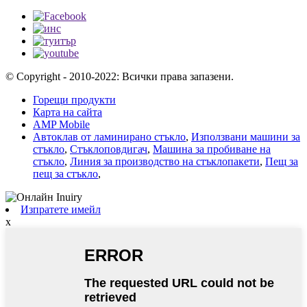
© Copyright - 2010-2022: Всички права запазени.
Горещи продукти
Карта на сайта
AMP Mobile
Автоклав от ламинирано стъкло
,
Използвани машини за
стъкло
,
Стъклоповдигач
,
Машина за пробиване на
стъкло
,
Линия за производство на стъклопакети
,
Пещ за
пещ за стъкло
,
Изпратете имейл
x