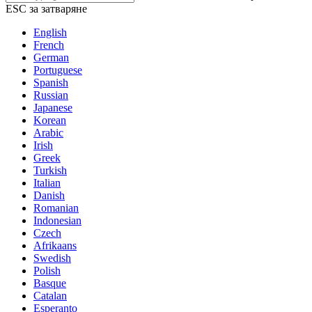
ESC за затваряне
English
French
German
Portuguese
Spanish
Russian
Japanese
Korean
Arabic
Irish
Greek
Turkish
Italian
Danish
Romanian
Indonesian
Czech
Afrikaans
Swedish
Polish
Basque
Catalan
Esperanto