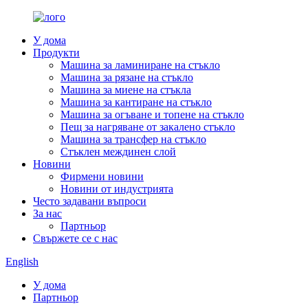
У дома
Продукти
Машина за ламиниране на стъкло
Машина за рязане на стъкло
Машина за миене на стъкла
Машина за кантиране на стъкло
Машина за огъване и топене на стъкло
Пещ за нагряване от закалено стъкло
Машина за трансфер на стъкло
Стъклен междинен слой
Новини
Фирмени новини
Новини от индустрията
Често задавани въпроси
За нас
Партньор
Свържете се с нас
English
У дома
Партньор