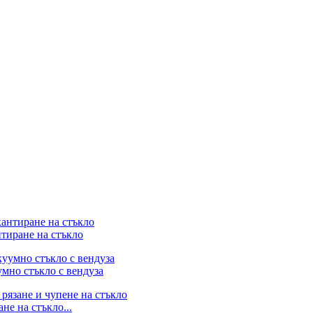
тиране на стъкло
умно стъкло с вендуза
не на стъкло...