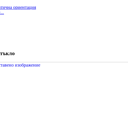
..
стъкло