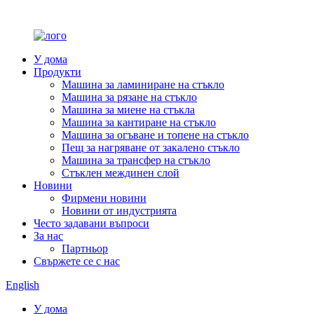
У дома
Продукти
Машина за ламиниране на стъкло
Машина за рязане на стъкло
Машина за миене на стъкла
Машина за кантиране на стъкло
Машина за огъване и топене на стъкло
Пещ за нагряване от закалено стъкло
Машина за трансфер на стъкло
Стъклен междинен слой
Новини
Фирмени новини
Новини от индустрията
Често задавани въпроси
За нас
Партньор
Свържете се с нас
English
У дома