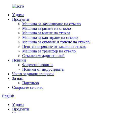
У дома
Продукти
Машина за ламиниране на стъкло
Машина за рязане на стъкло
Машина за миене на стъкла
Машина за кантиране на стъкло
Машина за огъване и топене на стъкло
Пещ за нагряване от закалено стъкло
Машина за трансфер на стъкло
Стъклен междинен слой
Новини
Фирмени новини
Новини от индустрията
Често задавани въпроси
За нас
Партньор
Свържете се с нас
English
У дома
Продукти