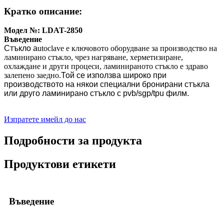
Кратко описание:
Модел №: LDAT-2850
Въведение
Стъкло а
utoclave е ключовото оборудване за производство на
ламинирано стъкло, чрез нагряване, херметизиране,
охлаждане и други процеси, ламинираното стъкло е здраво
залепено заедно.
Той се използва широко при
производството на някои специални бронирани стъкла
или друго ламинирано стъкло с pvb/sgp/tpu филм.
Изпратете имейл до нас
Подробности за продукта
Продуктови етикети
Въведение