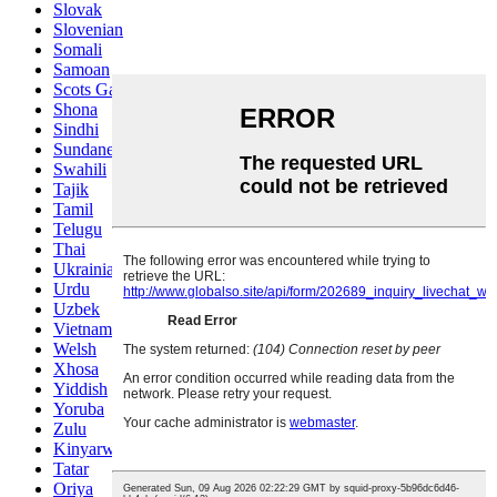
Slovak
Slovenian
Somali
Samoan
Scots Gaelic
Shona
Sindhi
Sundanese
Swahili
Tajik
Tamil
Telugu
Thai
Ukrainian
Urdu
Uzbek
Vietnamese
Welsh
Xhosa
Yiddish
Yoruba
Zulu
Kinyarwanda
Tatar
Oriya