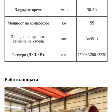
Задръжте време
мин
30-
45
Мощност на компресора
kw
55
Площ на напречното
m
㎡
3×95+1
сечение на кабела
Размери (Д×Ш×В):
mm
7500×3
2
00×3250
Работилницата