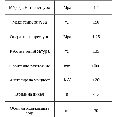
M
брадваНатиснете
уре
Mpa
1.5
Макс.темп
ература
150
℃
Оперативна преса
уре
Mpa
1.25
Работна темп
ература
135
℃
Орбитално разстояние
mm
1
0
00
Инсталирана мощност
KW
1
20
Време на цикъл
h
4-6
Обем на охлаждащата
m³
30
вода