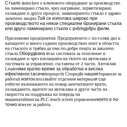
Стъкло а
utoclave е ключовото оборудване за производство
на ламинирано стъкло, чрез нагряване, херметизиране,
охлаждане и други процеси, ламинираното стъкло е здраво
залепено заедно.
Той се използва широко при
производството на някои специални бронирани стъкла
или друго ламинирано стъкло с pvb/sgp/tpu филм.
Приложими предприятия: Предприятието с по-голям дял и
капацитет и много години производствен опит в областта
на стъклото и трябва да има по-добре пещта за закалено
стъкло.
Оборудвана е
със системата за отопление и
охлаждане и чрез изолацията на тялото на автоклава и
системата за управление, съставена от 2 части. Автоклав
Leader
има кратко време за обработка и висока
ефективност.всичко
процес
is
Според
to
нашият
правило за
работа
s които
използвайте отделния материал
и c
ще
избегне възникването на пожар.запечатаните врати,
охлаждането, вратите на автоклава и други части на
скоростта на поддръжка на повреда на
машината
is
нисък
.
PLC-touch screen управление
което е по-
точно и
лесен за работа.