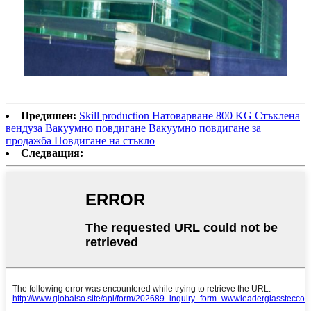
Предишен:
Skill production Натоварване 800 KG Стъклена
вендуза Вакуумно повдигане Вакуумно повдигане за
продажба Повдигане на стъкло
Следващия: