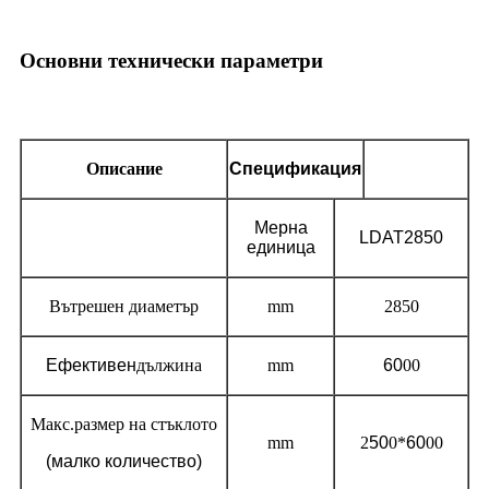
Основни технически параметри
Описание
Спецификация
Мерна
LDAT
28
50
единица
Вътрешен диаметър
mm
2850
Ефективен
дължина
mm
60
00
Макс.размер на стъклото
mm
2
50
0*
60
00
(малко количество)